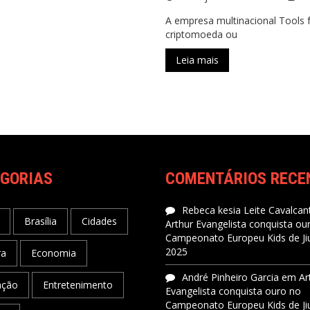
A empresa multinacional Tools 
criptomoeda ou
Leia mais
GORIAS
COMENTÁRIOS RECE
Rebeca kesia Leite Cavalcant
Brasília
Cidades
Arthur Evangelista conquista ou
Campeonato Europeu Kids de Jiu
2025
ra
Economia
André Pinheiro Garcia
em
Ar
ação
Entretenimento
Evangelista conquista ouro no
Campeonato Europeu Kids de Jiu