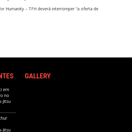
for Humanity – TFH deverá interromper “a oferta de
NTES
GALLERY
i
em
ro no
-Jitsu
thur
-Jitsu