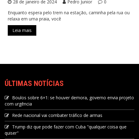
28 de janeiro de 2024
Pedro Junior
0
Enquanto espera pelo trem na estação, caminha pela rua ou
relaxa em uma praia, você
Leia mais
ÚLTIMAS NOTÍCIAS
Boulos sobre 6×1: se houver demora, governo envia projeto
com urgência
Rede nacional vai combater tráfico de armas
Trump diz que pode fazer com Cuba "qualquer coisa que
quiser"