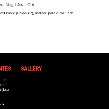
eca Magalhães
0
lcolumbre (União-AP), marcou para o dia 17 de
NTES
GALLERY
i
em
ro no
-Jitsu
thur