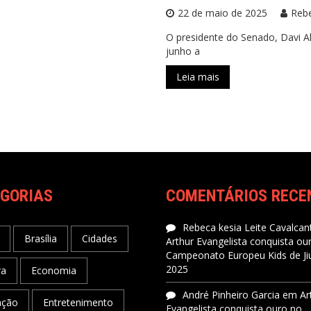
22 de maio de 2025
Reb
O presidente do Senado, Davi A
junho a
Leia mais
GORIAS
COMENTÁRIOS RECE
Rebeca kesia Leite Cavalcant
Brasília
Cidades
Arthur Evangelista conquista ou
Campeonato Europeu Kids de Jiu
2025
ra
Economia
André Pinheiro Garcia
em
Ar
ação
Entretenimento
Evangelista conquista ouro no