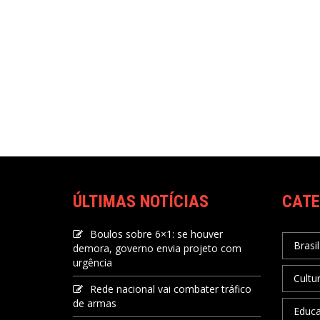
ÚLTIMAS NOTÍCIAS
CATE
Boulos sobre 6×1: se houver
Brasil
demora, governo envia projeto com
urgência
Cultu
Rede nacional vai combater tráfico
de armas
Educ