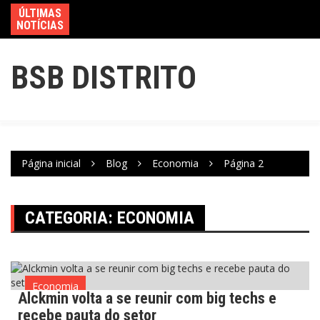
ÚLTIMAS
NOTÍCIAS
BSB DISTRITO
Página inicial
Blog
Economia
Página 2
CATEGORIA:
ECONOMIA
Economia
Alckmin volta a se reunir com big techs e
recebe pauta do setor