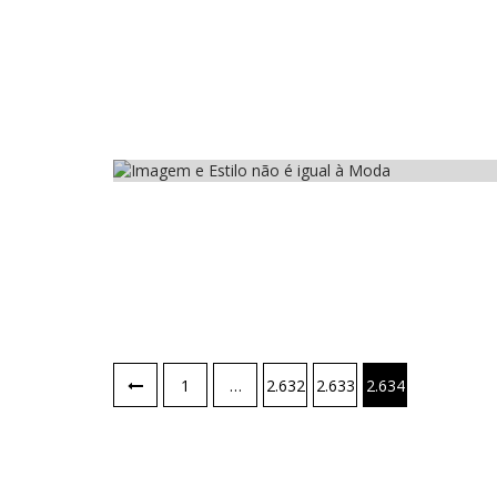
Brasil
1
…
2.632
2.633
2.634