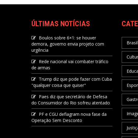
ÚLTIMAS NOTÍCIAS
CATE
Boulos sobre 6×1: se houver
Brasil
demora, governo envia projeto com
urgência
Cultu
Rede nacional vai combater tráfico
de armas
Educ
Trump diz que pode fazer com Cuba
"qualquer coisa que quiser"
Espor
Paes diz que secretário de Defesa
Gastr
do Consumidor do Rio sofreu atentado
Image
PF e CGU deflagram nova fase da
Operação Sem Desconto
Justiç