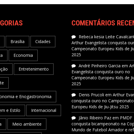
GORIAS
COMENTÁRIOS RECE
Rebeca kesia Leite Cavalcant
Brasília
Cidades
Arthur Evangelista conquista ou
Campeonato Europeu Kids de Jiu
2025
ra
Economia
André Pinheiro Garcia
em
Ar
ação
Entretenimento
Evangelista conquista ouro no
Campeonato Europeu Kids de Jiu
te
2025
Denis Prucoli
em
Arthur Eva
onomia e Enogastronomia
conquista ouro no Campeonato
Europeu Kids de Jiu-Jitsu 2025
m e Estilo
Internacional
Jânio Ribeiro Paz
em
PMDF
conquista bicampeonato na Co
a
Meio ambiente
Mundo de Futebol Amador e re