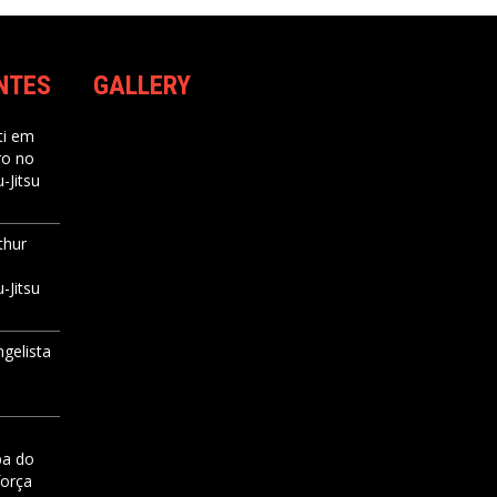
NTES
GALLERY
i
em
ro no
-Jitsu
thur
-Jitsu
ngelista
pa do
força