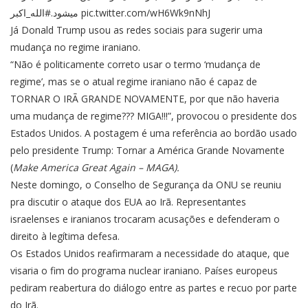
#الله_اکبر
میشود.
pic.twitter.com/wH6Wk9nNhJ
Já Donald Trump usou as redes sociais para sugerir uma
mudança no regime iraniano.
“Não é politicamente correto usar o termo ‘mudança de
regime’, mas se o atual regime iraniano não é capaz de
TORNAR O IRÃ GRANDE NOVAMENTE, por que não haveria
uma mudança de regime??? MIGA!!!”, provocou o presidente dos
Estados Unidos. A postagem é uma referência ao bordão usado
pelo presidente Trump: Tornar a América Grande Novamente
(
Make America Great Again – MAGA).
Neste domingo, o Conselho de Segurança da ONU se reuniu
pra discutir o ataque dos EUA ao Irã. Representantes
israelenses e iranianos trocaram acusações
e defenderam o
direito à legítima defesa.
Os Estados Unidos reafirmaram a necessidade do ataque, que
visaria o fim do programa nuclear iraniano. Países europeus
pediram reabertura do diálogo entre as partes e recuo por parte
do Irã.