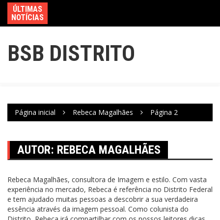
ÚLTIMAS
NOTÍCIAS
BSB DISTRITO
Página inicial
Rebeca Magalhães
Página 2
AUTOR:
REBECA MAGALHÃES
Rebeca Magalhães, consultora de Imagem e estilo. Com vasta
experiência no mercado, Rebeca é referência no Distrito Federal
e tem ajudado muitas pessoas a descobrir a sua verdadeira
essência através da imagem pessoal. Como colunista do
Distrito, Rebeca irá compartilhar com os nossos leitores dicas